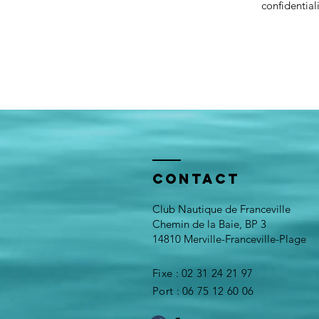
confidentiali
Contact
Club Nautique de Franceville
Chemin de la Baie, BP 3
14810 Merville-Franceville-Plage
Fixe : 02 31 24 21 97
Port : 06 75 12 60 06