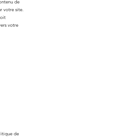
contenu de
 votre site.
oit
vers votre
litique de