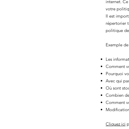
internet. Ce
votre politi
Il est impor
répertorier 
politique de
Exemple de 
Les informat
Comment vou
Pourquoi vou
Avec qui par
Où sont sto
Combien de 
Comment vou
Modification
Cliquez ici
p