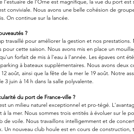
 l'estuaire de l'Orne est magnifique, la vue du port est
st conviviale. Nous avons une belle cohésion de groupe 
s. On continue sur la lancée. 
nouveautés ?
travaillé pour améliorer la gestion et nos prestations.
pour cette saison. Nous avons mis en place un mouillag
 qu'un forfait de mis à l'eau à l'année. Les épaves ont été
 parking à bateaux supplémentaires. Nous avons deux c
et 12 août, ainsi que la fête de la mer le 19 août. Notre a
e 3 juin à 14 h dans la salle polyvalente. 
cularité du port de France-ville ?
 est un milieu naturel exceptionnel et pro-tégé. L'avanta
 à la mer. Nous sommes trois entités à évoluer sur le por
lub de voile. Nous travaillons intelligemment et de conc
. Un nouveau club houle est en cours de construction, 