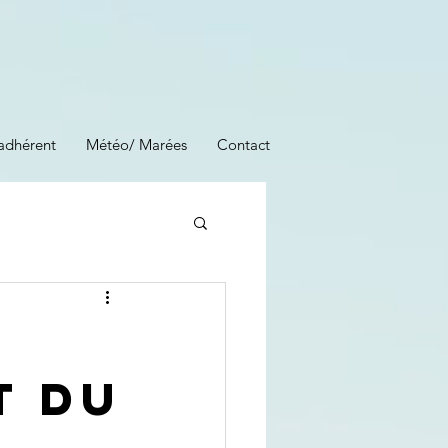
adhérent
Météo/ Marées
Contact
C
T DU