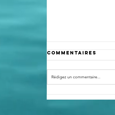
Commentaires
Rédigez un commentaire...
Le club
nautique, "un
lieu de lien
social"