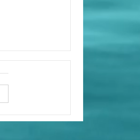
s locaux
ut neufs
ur le club
utique