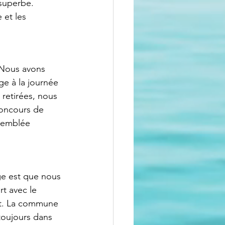
 superbe. 
et les 
 Nous avons 
e à la journée 
 retirées, nous 
oncours de 
ssemblée 
ge est que nous 
t avec le 
ert. La commune 
toujours dans 