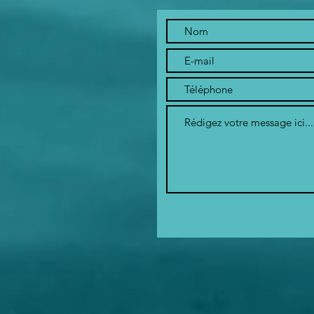
des places
disponibles
pour les
embarcations !