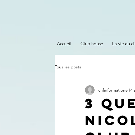
Accueil
Club house
La vie au cl
Tous les posts
cnfinformations
14 
3 QU
NICO