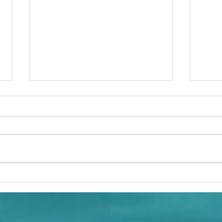
Le club
De
nautique a
to
relancé sa
po
saison avec
na