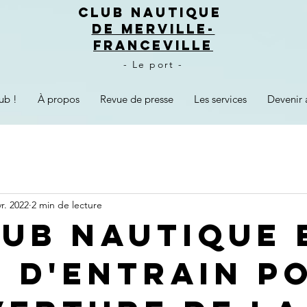
CLUB NAUTIQUE
DE MERVILLE-
FRANCEVILLE
- Le port -
ub !
À propos
Revue de presse
Les services
Devenir 
vr. 2022
2 min de lecture
lub nautique 
n d'entrain p