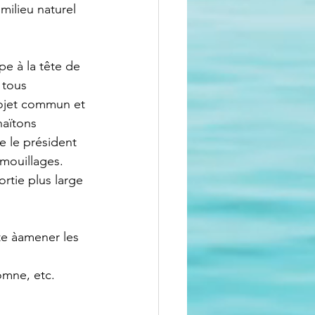
milieu naturel 
e à la tête de 
 tous 
rojet commun et 
aïtons 
e le président 
mouillages. 
ortie plus large 
te àamener les 
omne, etc.