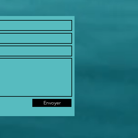
ur le club
utique
Envoyer