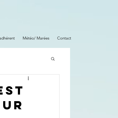
adhérent
Météo/ Marées
Contact
est
our