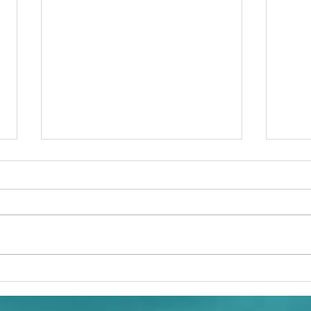
Le club
De
nautique a
to