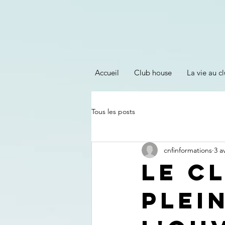
Accueil
Club house
La vie au cl
Tous les posts
cnfinformations
3 a
Le c
plei