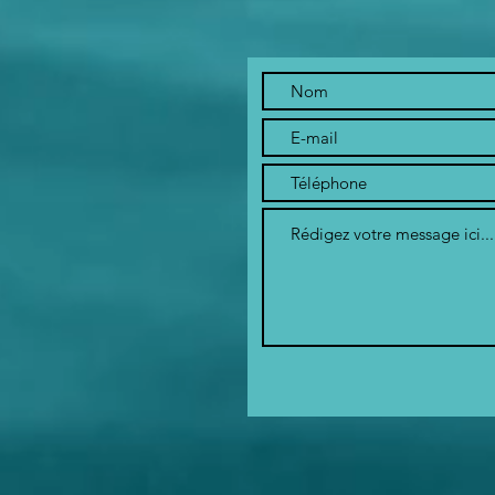
relancé sa
po
saison avec
na
des places
disponibles
pour les
embarcations !