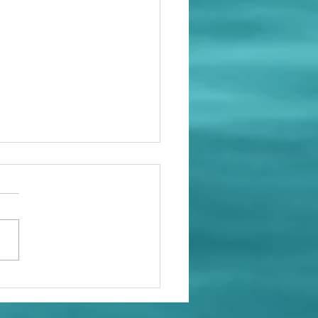
s locaux
ut neufs